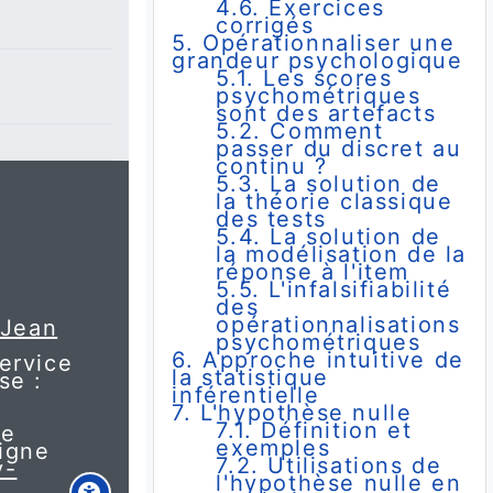
4.6. Exercices
corrigés
5. Opérationnaliser une
grandeur psychologique
5.1. Les scores
psychométriques
sont des artefacts
5.2. Comment
passer du discret au
continu ?
5.3. La solution de
la théorie classique
des tests
5.4. La solution de
la modélisation de la
réponse à l'item
5.5. L'infalsifiabilité
des
opérationnalisations
 Jean
psychométriques
6. Approche intuitive de
service
la statistique
se :
inférentielle
7. L'hypothèse nulle
7.1. Définition et
de
exemples
ligne
7.2. Utilisations de
v-
l'hypothèse nulle en