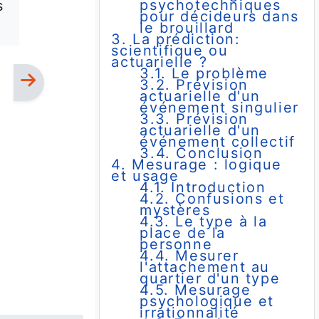
psychotechniques
s
pour décideurs dans
le brouillard
3. La prédiction:
scientifique ou
actuarielle ?
3.1. Le problème
3.2. Prévision
actuarielle d'un
événement singulier
3.3. Prévision
actuarielle d'un
événement collectif
3.4. Conclusion
4. Mesurage : logique
et usage
4.1. Introduction
4.2. Confusions et
mystères
4.3. Le type à la
place de la
personne
4.4. Mesurer
l'attachement au
quartier d'un type
4.5. Mesurage
psychologique et
irrationnalité