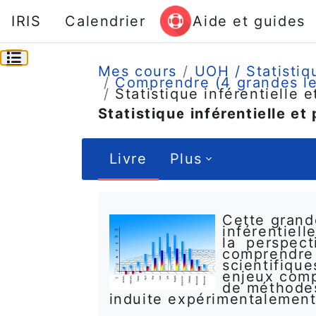
Passer au contenu principal
IRIS
Calendrier
Aide et guides
Ouvrir l’index du cours
Mes cours
UOH / Statistiq
Comprendre (4 grandes l
Statistique inférentielle
Statistique inférentielle e
Livre
Plus
Conditions d’achèvement
Cette grande
inférentiell
la perspect
comprendre 
scientifiqu
enjeux comp
de méthodes 
induite expérimentalement