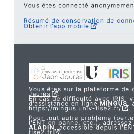
Vous êtes connecté anonymemen
Résumé de conservation de donn
Obtenir l’app mobile
Vous êtes sur la plateforme de c
Jaurès
.
En cas de difficulté avec IRIS, v
d'assistance en ligne
MINGUS
, 
https://mingus.univ-tlse2.fr/
.
Pour tout autre problème (perte
l'ENT en panne, etc.), adressez
ALADIN
, accessible depuis l'E
tlse2.fr
.