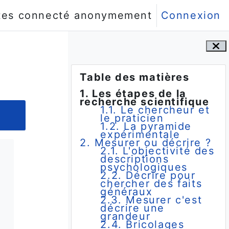
tes connecté anonymement
Connexion
Blocs
Passer Table des matières
Table des matières
1. Les étapes de la
recherche scientifique
1.1. Le chercheur et
le praticien
1.2. La pyramide
expérimentale
2. Mesurer ou décrire ?
2.1. L'objectivité des
descriptions
psychologiques
2.2. Décrire pour
chercher des faits
généraux
2.3. Mesurer c'est
décrire une
grandeur
2.4. Bricolages