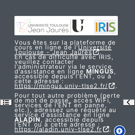
Vous êtes sur la plateforme de
cours en ligne de l'
Université
Toulouse - Jean Jaurès
.
En cas de difficulté avec IRIS,
veuillez contacter
l'administrateur via le service
d'assistance en ligne
MINGUS
,
accessible depuis l'ENT, ou à
cette adresse :
https://mingus.univ-tlse2.fr/
.
Pour tout autre problème (perte
de mot de passe, accès WiFi,
Ouvrir l’index du cours
Ouv
services de l'ENT en panne,
etc.), adressez une requête au
service d'assistance en ligne
ALADIN
, accessible depuis
l'ENT ou à cette adresse :
https://aladin.univ-tlse2.fr
.