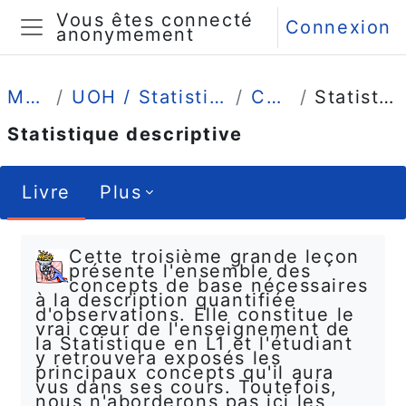
Passer au contenu principal
Vous êtes connecté
Connexion
anonymement
Panneau latéral
Mes cours
UOH / Statistique et Psychométrie en L1
Comprendre
Statistique descriptive
Statistique descriptive
Livre
Plus
Conditions d’achèvement
Cette troisième grande leçon
présente l'ensemble des
concepts de base nécessaires
à la description quantifiée
d'observations. Elle constitue le
vrai cœur de l'enseignement de
la Statistique en L1 et l'étudiant
y retrouvera exposés les
principaux concepts qu'il aura
vus dans ses cours. Toutefois,
nous n'aborderons pas ici les