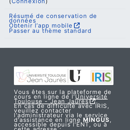
(
Connexion
)
Résumé de conservation de
données
Obtenir l’app mobile
Passer au thème standard
Vous êtes sur la plateforme de
cours en ligne de l'
Université
Toulouse - Jean Jaurès
.
En cas de difficulté avec IRIS,
veuillez contacter
l'administrateur via le service
d'assistance en ligne
MINGUS
,
accessible depuis l'ENT, ou à
cette adresse :