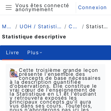
Passer au contenu principal
Vous êtes connecté
Connexion
anonymement
Panneau latéral
Mes cours
UOH / Statistique et Psychométrie en L1
Comprendre
Statistique descriptive
Statistique descriptive
Livre
Plus
Conditions d’achèvement
Cette troisième grande leçon
présente l'ensemble des
concepts de base nécessaires
à la description quantifiée
d'observations. Elle constitue le
vrai cœur de l'enseignement de
la Statistique en L1 et l'étudiant
y retrouvera exposés les
principaux concepts qu'il aura
vus dans ses cours. Toutefois,
nous n'aborderons pas ici les