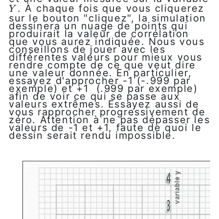
. À chaque fois que vous cliquerez
Y
Y
sur le bouton "cliquez", la simulation
dessinera un nuage de points qui
produirait la valeur de corrélation
que vous aurez indiquée. Nous vous
conseillons de jouer avec les
différentes valeurs pour mieux vous
rendre compte de ce que veut dire
une valeur donnée. En particulier,
essayez d'approcher -1 (-.999 par
exemple) et +1 (.999 par exemple)
afin de voir ce qui se passe aux
valeurs extrêmes. Essayez aussi de
vous rapprocher progressivement de
zéro. Attention à ne pas dépasser les
valeurs de -1 et +1, faute de quoi le
dessin serait rendu impossible.