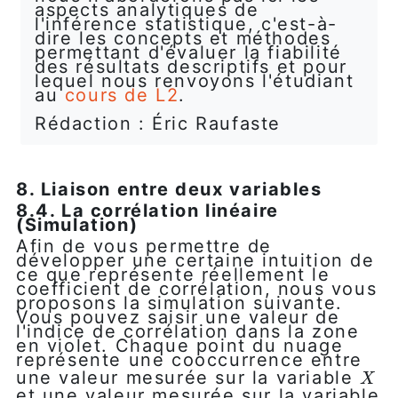
aspects analytiques de
l'inférence statistique, c'est-à-
dire les concepts et méthodes
permettant d'évaluer la fiabilité
des résultats descriptifs et pour
lequel nous renvoyons l'étudiant
au
cours de L2
.
Rédaction : Éric Raufaste
8. Liaison entre deux variables
8.4. La corrélation linéaire
(Simulation)
Afin de vous permettre de
développer une certaine intuition de
ce que représente réellement le
coefficient de corrélation, nous vous
proposons la simulation suivante.
Vous pouvez saisir une valeur de
l'indice de corrélation dans la zone
en violet. Chaque point du nuage
représente une cooccurrence entre
une valeur mesurée sur la variable
X
X
et une valeur mesurée sur la variable