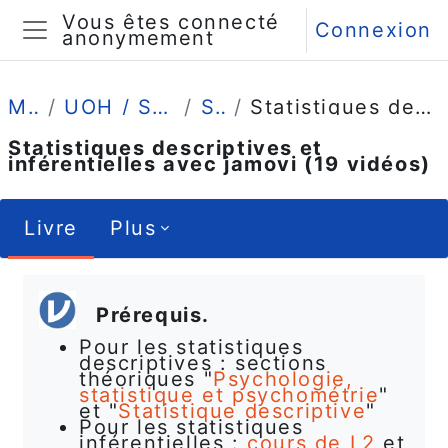
Passer au contenu principal
Vous êtes connecté
Connexion
anonymement
Panneau latéral
Mes cours
UOH / Statistique et Psychométrie en L1
Savoir Faire
Statistiques descriptives et inférentielles avec jamovi (19 vidéos)
Statistiques descriptives et
inférentielles avec jamovi (19 vidéos)
Livre
Plus
Conditions d’achèvement
Prérequis.
Pour les statistiques
descriptives : sections
théoriques "
Psychologie,
statistique et psychométrie
"
et "
Statistique descriptive
"
Pour les statistiques
inférentielles :
cours de L2
et