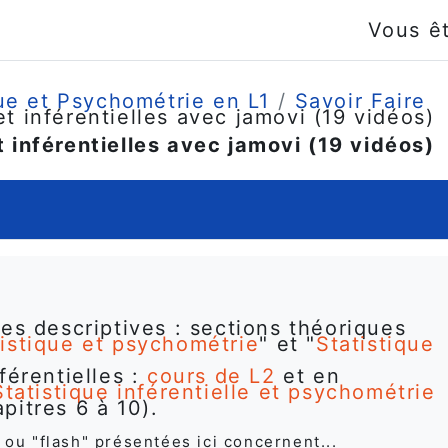
Vous ê
ue et Psychométrie en L1
Savoir Faire
et inférentielles avec jamovi (19 vidéos)
t inférentielles avec jamovi (19 vidéos)
ues descriptives : sections théoriques
tistique et psychométrie
" et "
Statistique
férentielles :
cours de L2
et en
Statistique inférentielle et psychométrie
apitres 6 à 10).
 ou "flash" présentées ici concernent...