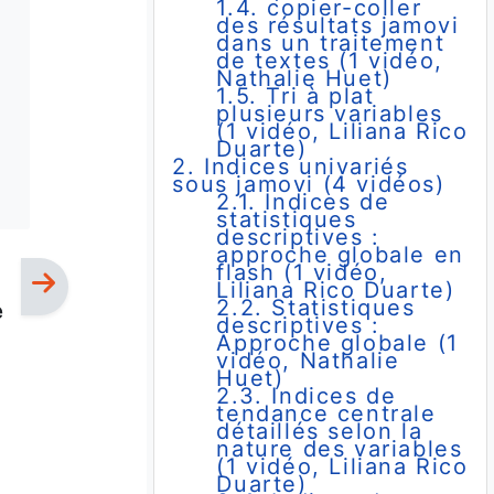
1.4. copier-coller
des résultats jamovi
dans un traitement
de textes (1 vidéo,
Nathalie Huet)
1.5. Tri à plat
plusieurs variables
(1 vidéo, Liliana Rico
Duarte)
2. Indices univariés
sous jamovi (4 vidéos)
2.1. Indices de
statistiques
descriptives :
approche globale en
flash (1 vidéo,
Liliana Rico Duarte)
2.2. Statistiques
e
descriptives :
Approche globale (1
vidéo, Nathalie
Huet)
2.3. Indices de
tendance centrale
détaillés selon la
nature des variables
(1 vidéo, Liliana Rico
Duarte)