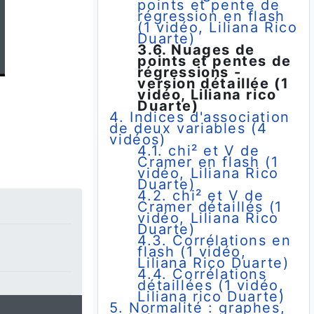
points et pente de
régression en flash
(1 vidéo, Liliana Rico
Duarte)
3.6. Nuages de
points et pentes de
régressions -
version détaillée (1
vidéo, Liliana rico
Duarte)
4. Indices d'association
de deux variables (4
vidéos)
4.1. chi² et V de
Cramer en flash (1
vidéo, Liliana Rico
Duarte)
4.2. chi² et V de
Cramer détaillés (1
vidéo, Liliana Rico
Duarte)
4.3. Corrélations en
flash (1 vidéo,
Liliana Rico Duarte)
4.4. Corrélations
détaillées (1 vidéo,
Liliana rico Duarte)
5. Normalité : graphes,