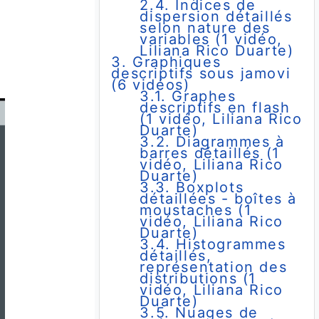
2.4. Indices de
dispersion détaillés
selon nature des
variables (1 vidéo,
Liliana Rico Duarte)
3. Graphiques
descriptifs sous jamovi
(6 vidéos)
3.1. Graphes
descriptifs en flash
(1 vidéo, Liliana Rico
Duarte)
3.2. Diagrammes à
barres détaillés (1
vidéo, Liliana Rico
Duarte)
3.3. Boxplots
détaillées - boîtes à
moustaches (1
vidéo, Liliana Rico
Duarte)
3.4. Histogrammes
détaillés,
représentation des
distributions (1
vidéo, Liliana Rico
Duarte)
3.5. Nuages de