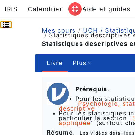
Passer au contenu principal
IRIS
Calendrier
Aide et guides
Ouvrir l’index du cours
Mes cours
UOH / Statistiq
Statistiques descriptives 
Statistiques descriptives e
Livre
Plus
Conditions d’achèvement
Prérequis.
Pour les statistiq
"
Psychologie, sta
descriptive
"
Pour les statistiques in
particulier la section "
appliquée
" (surtout ch
Résumé.
Les vidéos détaillées