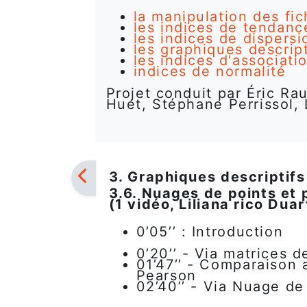
la manipulation des fic
les indices de tendanc
les indices de dispersi
les graphiques descript
les indices d'associati
indices de normalité
Projet conduit par Éric Rau
Huet, Stéphane Perrissol, 
3. Graphiques descriptifs
3.6. Nuages de points et 
(1 vidéo, Liliana rico Duar
0’05’’ : Introduction
0’20’’ - Via matrices d
01’47’’ - Comparaison 
Pearson
02’40’’ -
Via Nuage de 