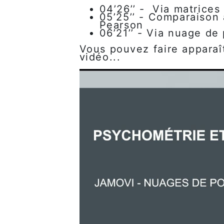
04’26’’ - Via matrices
05’25’’ -
Comparaison a
Pearson
06’21’’ - Via nuage de
Vous pouvez faire apparaî
vidéo...