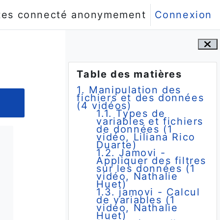
tes connecté anonymement
Connexion
Blocs
Passer Table des matières
Table des matières
1. Manipulation des
fichiers et des données
(4 vidéos)
1.1. Types de
variables et fichiers
de données (1
vidéo, Liliana Rico
Duarte)
1.2. Jamovi -
Appliquer des filtres
sur les données (1
vidéo, Nathalie
Huet)
1.3. jamovi - Calcul
de variables (1
vidéo, Nathalie
Huet)