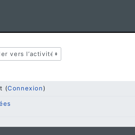
r vers l’activité
t (
Connexion
)
ées