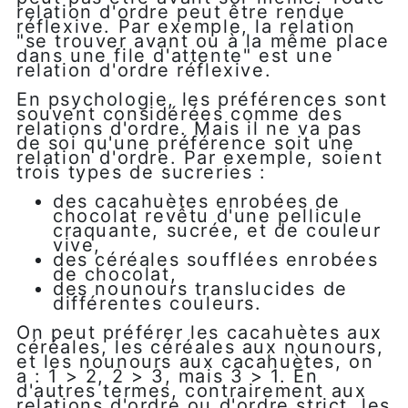
relation d'ordre peut être rendue
réflexive. Par exemple, la relation
"se trouver avant ou à la même place
dans une file d'attente" est une
relation d'ordre réflexive.
En psychologie, les préférences sont
souvent considérées comme des
relations d'ordre. Mais il ne va pas
de soi qu'une préférence soit une
relation d'ordre. Par exemple, soient
trois types de sucreries :
des cacahuètes enrobées de
chocolat revêtu d'une pellicule
craquante, sucrée, et de couleur
vive,
des céréales soufflées enrobées
de chocolat,
des nounours translucides de
différentes couleurs.
On peut préférer les cacahuètes aux
céréales, les céréales aux nounours,
et les nounours aux cacahuètes, on
a : 1 > 2, 2 > 3, mais 3 > 1. En
d'autres termes, contrairement aux
relations d'ordre ou d'ordre strict, les