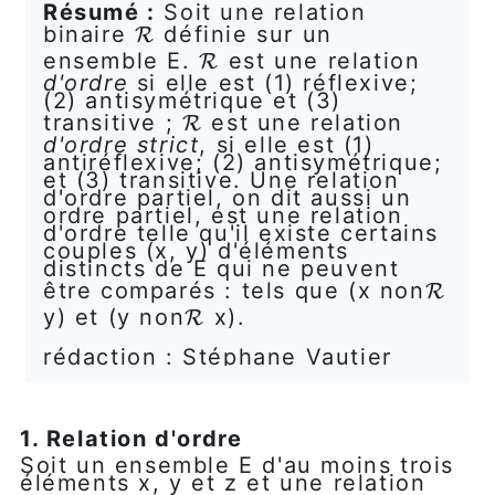
Résumé :
Soit une relation
binaire
définie sur un
R
R
ensemble E.
est une relation
R
R
d'ordre
si elle est (1) réflexive;
(2) antisymétrique et (3)
transitive ;
est une relation
R
R
d'ordre strict
, si elle est (1)
antiréflexive; (2) antisymétrique;
et (3) transitive. Une relation
d'ordre partiel, on dit aussi un
ordre partiel, est une relation
d'ordre telle qu'il existe certains
couples (x, y) d'éléments
distincts de E qui ne peuvent
être comparés : tels que (x non
R
R
y) et (y non
x).
R
R
rédaction : Stéphane Vautier
1. Relation d'ordre
Soit un ensemble E d'au moins trois
éléments x, y et z et une relation