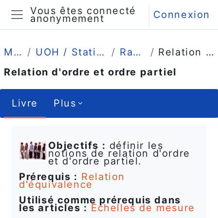
Passer au contenu principal
Vous êtes connecté
Connexion
anonymement
Panneau latéral
Mes cours
UOH / Statistique et Psychométrie en L1
Rappels de math
Relation d'ordre et ordre partiel
Relation d'ordre et ordre partiel
Livre
Plus
Conditions d’achèvement
Objectifs :
définir les
notions de relation d'ordre
et d'ordre partiel.
Prérequis :
Relation
d'équivalence
Utilisé comme prérequis dans
les articles :
Échelles de mesure