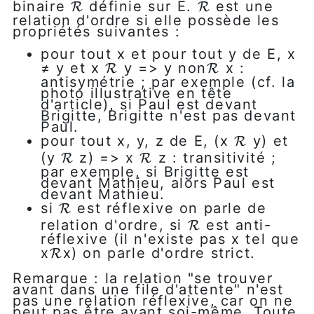
binaire
définie sur E.
est une
R
R
R
R
relation d'ordre si elle possède les
propriétés suivantes :
pour tout x et pour tout y de E, x
≠ y et x
y => y non
x :
R
R
R
R
antisymétrie ; par exemple (cf. la
photo illustrative en tête
d'article), si Paul est devant
Brigitte, Brigitte n'est pas devant
Paul.
pour tout x, y, z de E, (x
y) et
R
R
(y
z) => x
z : transitivité ;
R
R
R
R
par exemple, si Brigitte est
devant Mathieu, alors Paul est
devant Mathieu.
si
est réflexive on parle de
R
R
relation d'ordre, si
est anti-
R
R
réflexive (il n'existe pas x tel que
x
x) on parle d'ordre strict.
R
R
Remarque : la relation "se trouver
avant dans une file d'attente" n'est
pas une relation réflexive, car on ne
peut pas être avant soi-même. Toute