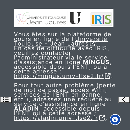
Vous êtes sur la plateforme de
cours en ligne de l'
Université
Toulouse - Jean Jaurès
.
En cas de difficulté avec IRIS,
veuillez contacter
l'administrateur via le service
d'assistance en ligne
MINGUS
,
accessible depuis l'ENT, ou à
cette adresse :
https://mingus.univ-tlse2.fr/
.
Pour tout autre problème (perte
de mot de passe, accès WiFi,
services de l'ENT en panne,
etc.), adressez une requête au
Ouvrir l’index du cours
Ouv
service d'assistance en ligne
ALADIN
, accessible depuis
l'ENT ou à cette adresse :
https://aladin.univ-tlse2.fr
.