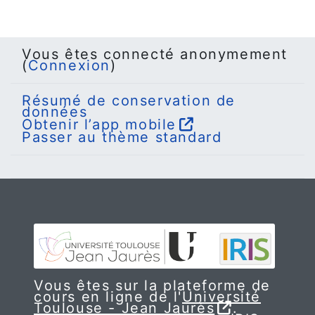
Vous êtes connecté anonymement
(
Connexion
)
Résumé de conservation de
données
Obtenir l’app mobile
Passer au thème standard
Vous êtes sur la plateforme de
cours en ligne de l'
Université
Toulouse - Jean Jaurès
.