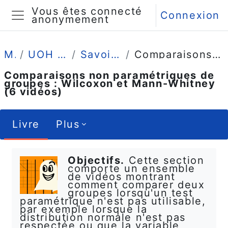
Passer au contenu principal
Vous êtes connecté
Connexion
anonymement
Panneau latéral
Mes cours
UOH / Statistique et Psychométrie en L2
Savoir-faire (procédure, tables formulaire)
Comparaisons non paramétriques de groupes : Wilcoxon et Mann-Whitney (6 vidéos)
Comparaisons non paramétriques de
groupes : Wilcoxon et Mann-Whitney
(6 vidéos)
Livre
Plus
Conditions d’achèvement
Objectifs.
Cette section
comporte un ensemble
de vidéos montrant
comment comparer deux
groupes lorsqu'un test
paramétrique n'est pas utilisable,
par exemple lorsque la
distribution normale n'est pas
respectée ou que la variable