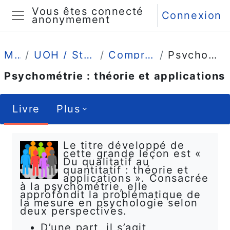
Passer au contenu principal
Vous êtes connecté
Connexion
anonymement
Panneau latéral
Mes cours
UOH / Statistique et Psychométrie en L2
Comprendre (4 grandes leçons)
Psychométrie : théorie et applications
Psychométrie : théorie et applications
Livre
Plus
Conditions d’achèvement
Le titre développé de
cette grande leçon est «
Du qualitatif au
quantitatif : théorie et
applications ». Consacrée
à la psychométrie, elle
approfondit la problématique de
la mesure en psychologie selon
deux perspectives.
D’une part, il s’agit