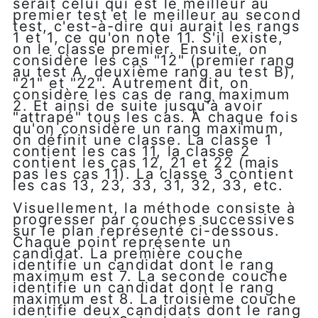
serait celui qui est le meilleur au
premier test et le meilleur au second
test, c'est-à-dire qui aurait les rangs
1 et 1, ce qu'on note 11. S'il existe,
on le classe premier. Ensuite, on
considère les cas "12" (premier rang
au test A, deuxième rang au test B),
"21" et "22". Autrement dit, on
considère les cas de rang maximum
2. Et ainsi de suite jusqu'à avoir
"attrapé" tous les cas. À chaque fois
qu'on considère un rang maximum,
on définit une classe. La classe 1
contient les cas 11, la classe 2
contient les cas 12, 21 et 22 (mais
pas les cas 11). La classe 3 contient
les cas 13, 23, 33, 31, 32, 33, etc.
Visuellement, la méthode consiste à
progresser par couches successives
sur le plan représenté ci-dessous.
Chaque point représente un
candidat. La première couche
identifie un candidat dont le rang
maximum est 7. La seconde couche
identifie un candidat dont le rang
maximum est 8. La troisième couche
identifie deux candidats dont le rang