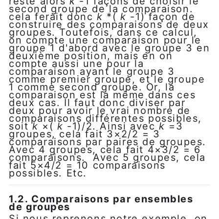
reste alors
k
-1 façons de choisir le
second groupe de la comparaison.
cela ferait donc
k
*(
k
-1) façon de
construire des comparaisons de deux
groupes. Toutefois, dans ce calcul,
on compte une comparaison pour le
groupe 1 d'abord avec le groupe 3 en
deuxième position, mais en on
compte aussi une pour la
comparaison ayant le groupe 3
comme premier groupe, et le groupe
1 comme second groupe. Or, la
comparaison est la même dans ces
deux cas. Il faut donc diviser par
deux pour avoir le vrai nombre de
comparaisons différentes possibles,
soit
k
×(
k
-1)/2. Ainsi avec
k
=3
groupes, cela fait 3×2/2 = 3
comparaisons par paires de groupes.
Avec 4 groupes, cela fait 4×3/2 = 6
comparaisons. Avec 5 groupes, cela
fait 5×4/2 = 10 comparaisons
possibles. Etc.
1.2. Comparaisons par ensembles
de groupes
Si nous reprenons notre exemple, on