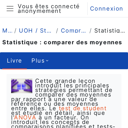
Passer au contenu principal
Vous êtes connecté
Connexion
anonymement
Panneau latéral
Mes cours
UOH / Statistique et Psychométrie en L2
Comprendre (4 grandes leçons)
Statistique : comparer des moyennes
Statistique : comparer des moyennes
Livre
Plus
Conditions d’achèvement
Cette grande leçon
introduit les principales
stratégies permettant de
comparer des moyennes
par rapport à une valeur de
référence ou des moyennes
entre elles. Le
test de student
est étudié en détail, ainsi que
l'
ANOVA
à un facteur. On
introduit les concepts de
comparaisons planifiées et tests-