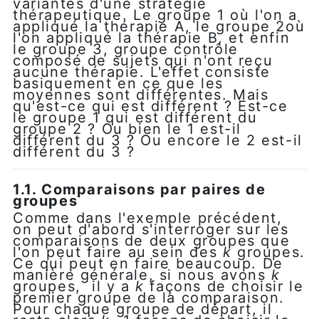
variantes d'une stratégie
thérapeutique. Le groupe 1 où l'on a
appliqué la thérapie A, le groupe 2où
l'on appliqué la thérapie B, et enfin
le groupe 3, groupe contrôle
composé de sujets qui n'ont reçu
aucune thérapie. L'effet consiste
basiquement en ce que les
moyennes sont différentes. Mais
qu'est-ce qui est différent ? Est-ce
le groupe 1 qui est différent du
groupe 2 ? Ou bien le 1 est-il
différent du 3 ? Ou encore le 2 est-il
différent du 3 ?
1.1. Comparaisons par paires de
groupes
Comme dans l'exemple précédent,
on peut d'abord s'interroger sur les
comparaisons de deux groupes que
l'on peut faire au sein des
k
groupes.
Ce qui peut en faire beaucoup. De
manière générale, si nous avons
k
groupes, il y a
k
façons de choisir le
premier groupe de la comparaison.
Pour chaque groupe de départ, il