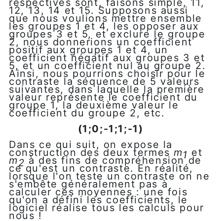
respectives sont, faisons simple, 11,
12, 13, 14 et 15. Supposons aussi
que nous voulions mettre ensemble
les groupes 1 et 4, les opposer aux
groupes 3 et 5, et exclure le groupe
2, nous donnerions un coefficient
positif aux groupes 1 et 4, un
coefficient négatif aux groupes 3 et
5, et un coefficient nul au groupe 2.
Ainsi, nous pourrions choisir pour le
contraste la séquence de 5 valeurs
suivantes, dans laquelle la première
valeur représente le coefficient du
groupe 1, la deuxième valeur le
coefficient du groupe 2, etc.
(1;0;-1;1;-1)
Dans ce qui suit, on expose la
construction des deux termes
m
et
1
m
à des fins de compréhension de
2
ce qu'est un contraste. En réalité,
lorsque l'on teste un contraste on ne
s'embête généralement pas à
calculer ces moyennes : une fois
qu'on a défini les coefficients, le
logiciel réalise tous les calculs pour
nous !