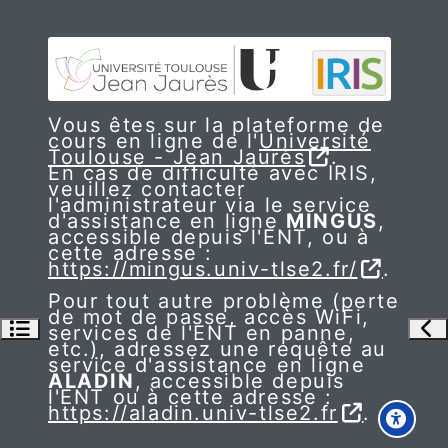
Vous êtes sur la plateforme de
cours en ligne de l'
Université
Toulouse - Jean Jaurès
.
En cas de difficulté avec IRIS,
veuillez contacter
l'administrateur via le service
d'assistance en ligne
MINGUS
,
accessible depuis l'ENT, ou à
cette adresse :
https://mingus.univ-tlse2.fr/
.
Pour tout autre problème (perte
de mot de passe, accès WiFi,
Ouvrir l’index du cours
Ouv
services de l'ENT en panne,
etc.), adressez une requête au
service d'assistance en ligne
ALADIN
, accessible depuis
l'ENT ou à cette adresse :
https://aladin.univ-tlse2.fr
.