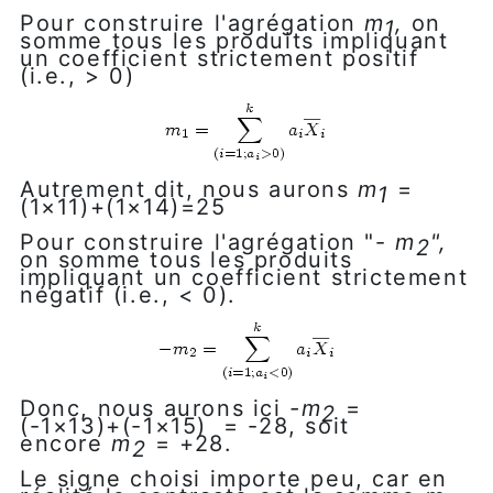
Pour construire l'agrégation
m
,
on
1
somme tous les produits impliquant
un coefficient strictement positif
(i.e., > 0)
Autrement dit, nous aurons
m
=
1
(1×11)+(1×14)=25
Pour construire l'agrégation "-
m
"
,
2
on somme tous les produits
impliquant un coefficient strictement
négatif (i.e., < 0).
Donc, nous aurons ici
-m
=
2
(-1×13)+(-1×15) = -28, soit
encore
m
= +28.
2
Le signe choisi importe peu, car en