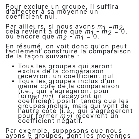
Pour exclure un groupe, il suffira
d'affecter à sa moyenne un
coefficient nul.
Par ailleurs, si nous avons
m
=m
,
1
2
cela revient à dire que
m
- m
= 0,
1
2
ou encore que
m
- m
= 0.
2
1
En résumé, on voit donc qu'on peut
facilement construire la comparaison
de la façon suivante :
Tous les groupes qui seront
exclus de la comparaison
recevront un coefficient nul
Tous les groupes inclus d'un
même côté de la comparaison
(i.e., qui s'agrégeront pour
former
m
) recevront un
1
coefficient positif tandis que les
groupes inclus, mais qui vont de
l'autre côté (i.e., qui s'agrégeront
pour former
m
) recevront un
2
coefficient négatif.
Par exemple, supposons que nous
ayons 5 groupes, dont les moyennes