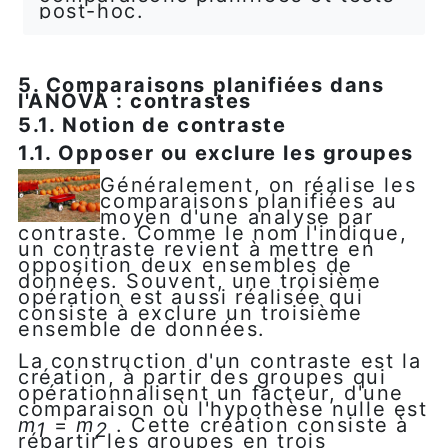
post-hoc.
5. Comparaisons planifiées dans
l'ANOVA : contrastes
5.1. Notion de contraste
1.1. Opposer ou exclure les groupes
Généralement, on réalise les
comparaisons planifiées au
moyen d'une analyse par
contraste. Comme le nom l'indique,
un contraste revient à mettre en
opposition deux ensembles de
données. Souvent, une troisième
opération est aussi réalisée qui
consiste à exclure un troisième
ensemble de données.
La construction d'un contraste est la
création, à partir des groupes qui
opérationnalisent un facteur, d'une
comparaison où l'hypothèse nulle est
m
=
m
. Cette création consiste à
1
2
répartir les groupes en trois