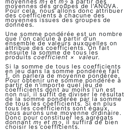
moyennes
m
et
m
à partir des
1
2
moyennes des groupes de l'ANOVA.
Pour cela, nous allons donc attribuer
des coefficients à chacune des
moyennes issues des groupes de
données.
Une somme pondérée est un nombre
que l'on calcule à partir d'un
ensemble de valeurs auxquelles on
attribue des coefficients. On fait
ensuite la somme de tous les
produits
coefficient × valeur.
Si la somme de tous les coefficients
en jeu dans la somme pondérée fait
1, on parlera de moyenne pondérée.
Pour obtenir une somme pondérée à
partir de n'importe quel jeu de
coefficients dont au moins l'un est
non nul, il suffit de diviser le résultat
de la somme pondérée par la somme
de tous les coefficients. Si en plus
tous les coefficients sont égaux,
nous aurons une moyenne ordinaire.
Donc pour constituer les agrégats
donnant
m
et
m
, il suffira de bien
1
2
choisir les coefficients.