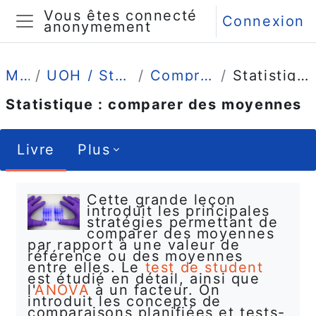
Passer au contenu principal
Vous êtes connecté
Connexion
anonymement
Panneau latéral
Mes cours
UOH / Statistique et Psychométrie en L2
Comprendre (4 grandes leçons)
Statistique : comparer des moyennes
Statistique : comparer des moyennes
Livre
Plus
Conditions d’achèvement
Cette grande leçon
introduit les principales
stratégies permettant de
comparer des moyennes
par rapport à une valeur de
référence ou des moyennes
entre elles. Le
test de student
est étudié en détail, ainsi que
l'
ANOVA
à un facteur. On
introduit les concepts de
comparaisons planifiées et tests-