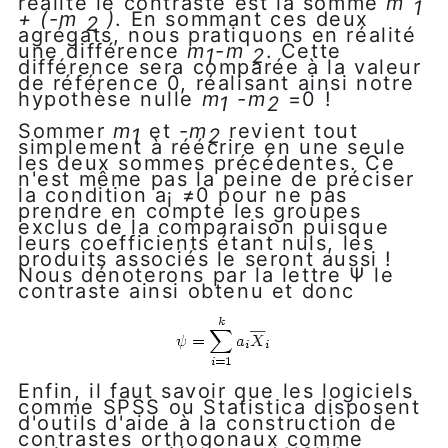
réalité le contraste est la somme
m
1
+ (-m
)
. En sommant ces deux
2
agrégats, nous pratiquons en réalité
une différence
m
-m
. Cette
1
2
différence sera comparée à la valeur
de référence 0, réalisant ainsi notre
hypothèse nulle
m
-m
=0 !
1
2
Sommer
m
et -
m
revient tout
1
2
simplement à réécrire en une seule
les deux sommes précédentes. Ce
n'est même pas la peine de préciser
la condition a
≠0 pour ne pas
i
prendre en compte les groupes
exclus de la comparaison puisque
leurs coefficients étant nuls, les
produits associés le seront aussi !
Nous dénoterons par la lettre Ψ le
contraste ainsi obtenu et donc
Enfin, il faut savoir que les logiciels
comme SPSS ou Statistica disposent
d'outils d'aide à la construction de
contrastes orthogonaux comme