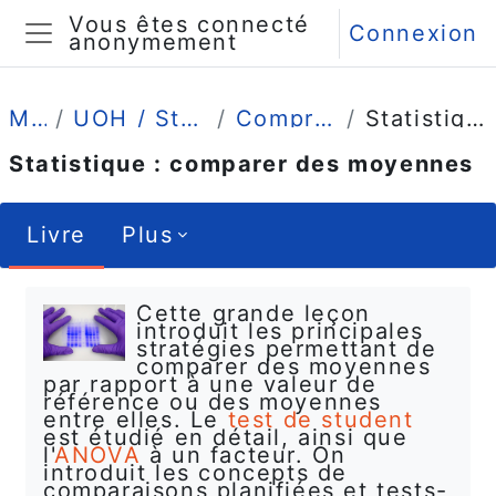
Passer au contenu principal
Vous êtes connecté
Connexion
anonymement
Panneau latéral
Mes cours
UOH / Statistique et Psychométrie en L2
Comprendre (4 grandes leçons)
Statistique : comparer des moyennes
Statistique : comparer des moyennes
Livre
Plus
Conditions d’achèvement
Cette grande leçon
introduit les principales
stratégies permettant de
comparer des moyennes
par rapport à une valeur de
référence ou des moyennes
entre elles. Le
test de student
est étudié en détail, ainsi que
l'
ANOVA
à un facteur. On
introduit les concepts de
comparaisons planifiées et tests-