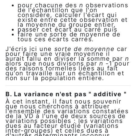
pour chacune des
n
observations
de l'échantillon que l'on
considère, calculer l'écart qui
existe entre cette observation et
la moyenne du groupe entier,
passer cet écart au carré puis
faire une sorte de moyenne de
tous ces écarts carrés.
J'écris ici une
sorte de moyenne
car
pour faire une vraie moyenne il
aurait fallu en diviser la somme par
n
alors que nous divisons par
n
-1 pour
des raisons formelles liées au fait
qu'on travaille sur un échantillon et
non sur la population entière.
B. La variance n'est pas " additive "
À cet instant, il faut nous souvenir
que nous cherchons à attribuer
l'ensemble des variations constatées
de la VD à l'une de deux sources de
variations possibles : les variations
dues au facteur étudié (variations
inter-groupes) et celles dues à
d'autres déterminants inconnus